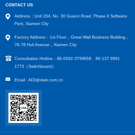
CONTACT US
Address：Unit 204, No. 30 Guanri Road, Phase II Software
Park, Xiamen City
Factory Address：1st Floor，Great Wall Business Building，
76-78 Huli Avenue，Xiamen City
Consultation Hotline：86-0592-3799658、86-137 9991
1773（Switchboard）
Email : AOI@otek.com.cn