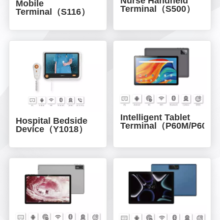
Nurse Handheld
Mobile
Terminal（S500）
Terminal（S116）
Intelligent Tablet
Hospital Bedside
Terminal（P60M/P60T
Device（Y1018）