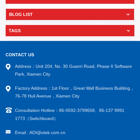
BLOG LIST
TAGS
CONTACT US
Address：Unit 204, No. 30 Guanri Road, Phase II Software
Park, Xiamen City
Factory Address：1st Floor，Great Wall Business Building，
76-78 Huli Avenue，Xiamen City
Consultation Hotline：86-0592-3799658、86-137 9991
1773（Switchboard）
Email : AOI@otek.com.cn