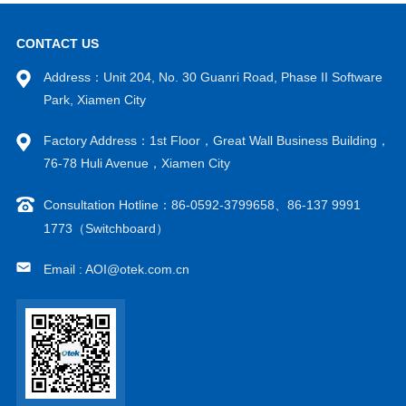
CONTACT US
Address：Unit 204, No. 30 Guanri Road, Phase II Software
Park, Xiamen City
Factory Address：1st Floor，Great Wall Business Building，
76-78 Huli Avenue，Xiamen City
Consultation Hotline：86-0592-3799658、86-137 9991
1773（Switchboard）
Email : AOI@otek.com.cn