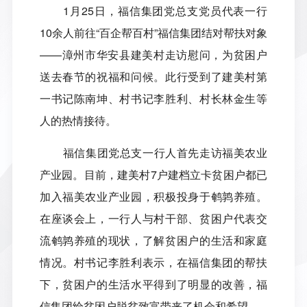
1
月
25
日，福信集团党总支党员代表一行
10
余人前往
“
百企帮百村
”
福信集团结对帮扶对象
——
漳州市华安县建美村走访慰问，为贫困户
送去春节的祝福和问候。此行受到了建美村第
一书记陈南坤、村书记李胜利、村长林金生等
人的热情接待。
福信集团党总支一行人首先走访福美农业
产业园。目前，建美村
7
户建档立卡贫困户都已
加入福美农业产业园，积极投身于鹌鹑养殖。
在座谈会上，一行人与村干部、贫困户代表交
流鹌鹑养殖的现状，了解贫困户的生活和家庭
情况。村书记李胜利表示，在福信集团的帮扶
下，贫困户的生活水平得到了明显的改善，福
信集团给贫困户脱贫致富带来了机会和希望。